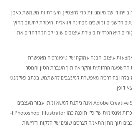
 ייחודי של מיומנויות כדי להצטיין.
היצירתיות משמשת כאבן
ים חדשניים ומושכים מבחינה ויזואלית.
היכולת לחשוב מחוץ
קוריים היא הכרחית ביצירת עיצובים שובי לב המהדהדים את
מצעות עיצוב.
הבנה עמוקה של טיפוגרפיה מאפשרת
 ההשפעה החזותית והקריאה תוך העברת הטון והמסר
, בהובלה ובהיררכיה מאפשרת למעצבים להשתמש בכתב כאלמנט
א דופן.
מיומנות ביישומי תוכנה רלוונטיים לתעשייה כגון Adobe Creative Suite אינה ניתנת למשא ומתן עבור מעצבים
היכרות אינטימית של כלי תוכנה כמו Photoshop, Illustrator ו-
 מורכבים תוך מתן התאמה לצרכים שונים של הלקוח ודרישות