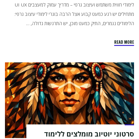
לימודי חווית משתמש ועיצוב גרפי – מדריך עמוק למעצבים UI UX
מתחילים יש רגע כמעט קבוע אצל הרבה בוגרי לימודי עיצוב גרפי:
הלימודים נגמרים, התיק כמעט מוכן, יש התרגשות גדולה, …
"איך
READ MORE
למצוא
עבודה
בקלות
אחרי
לימודי
חווית
משתמש
ועיצוב
גרפי
–
מדריך
סרטוני יוטיוב מומלצים ללימוד
עמוק