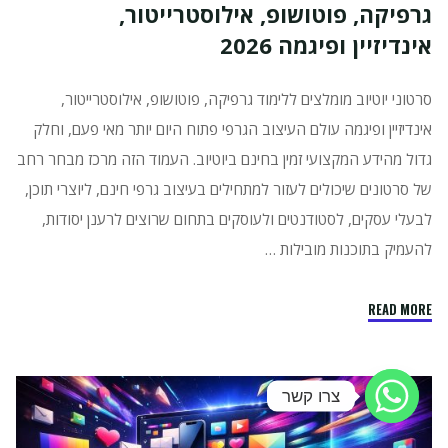
גרפיקה, פוטושופ, אילוסטרייטור,
למעצבים
UI
אינדיזיין ופיגמה 2026
UX
מתחילים"
סרטוני יוטיוב מומלצים ללימוד גרפיקה, פוטושופ, אילוסטרייטור,
אינדיזיין ופיגמה עולם העיצוב הגרפי פתוח היום יותר מאי פעם, וחלק
גדול מהידע המקצועי זמין בחינם ביוטיוב. העמוד הזה מרכז מבחר רחב
של סרטונים שיכולים לעזור למתחילים בעיצוב גרפי חינם, ליוצרי תוכן,
לבעלי עסקים, לסטודנטים ולעוסקים בתחום שרוצים לרענן יסודות,
להעמיק בתוכנות מובילות …
"סרטוני
READ MORE
יוטיוב
מומלצים
ללימוד
צרו קשר
גרפיקה,
פוטושופ,