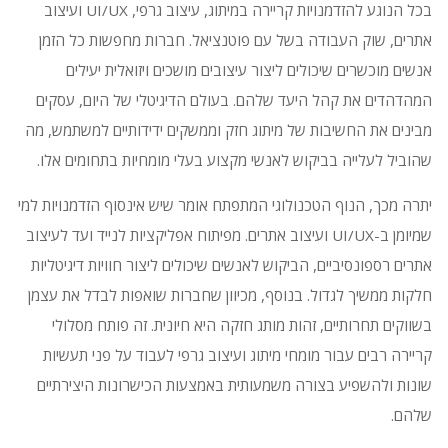
בכל הנוגע להזדמנויות קריירה במיתוג, עיצוב גרפי, UI/UX ועיצוב
אתרים, שוק העבודה בשל עם פוטנציאל.
חברות מחפשות כל הזמן
אנשים מוכשרים שיכולים ליצור עיצובים מושכים ויזואלית יעילים
המהדהדים את קהל היעד שלהם.
בעולם הדיגיטלי של היום, עסקים
מבינים את החשיבות של מיתוג חזק וממשקים ידידותיים למשתמש, מה
שהוביל לעלייה בביקוש לאנשי מקצוע בעלי מומחיות בתחומים אלו.
יתרה מכך, הנוף הטכנולוגי המתפתח אומר שיש אינסוף הזדמנויות למי
שמיומן ב-UI/UX ועיצוב אתרים.
מפיתוח אפליקציות לנייד ועד לעיצוב
אתרים רספונסיביים, הביקוש לאנשים שיכולים ליצור חוויות דיגיטליות
חלקות ממשיך לגדול.
בנוסף, מכיוון שחברות שואפות לבדל את עצמן
בשווקים תחרותיים, זהות מותג חזקה היא חיונית.
זה פותח מסלולי
קריירה רבים עבור מומחי מיתוג ועיצוב גרפי לעבוד על פני תעשיות
שונות ולהשפיע בצורה משמעותית באמצעות הכישרונות היצירתיים
שלהם.