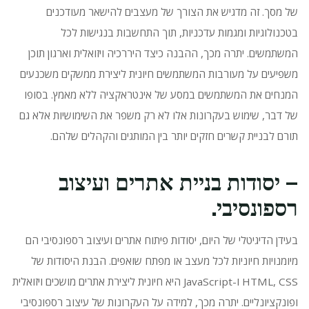
של מסך.
זה מדגיש את הצורך של מעצבים להישאר מעודכנים
בטכנולוגיות ומגמות עדכניות, תוך התחשבות בנגישות לכל
המשתמשים.
יתרה מכך, ההבנה כיצד היררכיה ויזואלית וארגון תוכן
משפיעים על מעורבות המשתמשים חיונית ליצירת ממשקים משכנעים
המנחים את המשתמשים במסע של אינטראקציה ללא מאמץ.
בסופו
של דבר, שימוש בעקרונות אלו לא רק משפר את השימושיות אלא גם
תורם לבניית קשרים חזקים יותר בין המותגים והקהלים שלהם.
– יסודות בניית אתרים ועיצוב
רספונסיבי.
בעידן הדיגיטלי של היום, יסודות פיתוח אתרים ועיצוב רספונסיבי הם
מיומנויות חיוניות לכל מעצב או מפתח שואפים.
הבנת היסודות של
HTML, CSS ו-JavaScript היא חיונית ליצירת אתרים מושכים ויזואלית
ופונקציונליים.
יתרה מכך, למידה על העקרונות של עיצוב רספונסיבי