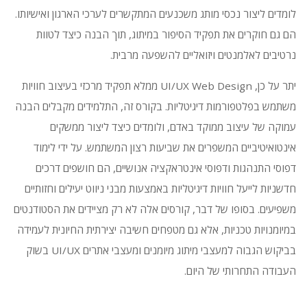
לומדים ליצור נכסי מותג משכנעים המתקשרים לערכי הארגון ואישיותו.
הם גם חוקרים את תפקיד הסיפור במיתוג, תוך הבנה כיצד לטוות
נרטיבים לאלמנטים ויזואליים להשפעה מרבית.
יתר על כן, UI/UX Web Design ממלא תפקיד מרכזי בעיצוב חוויות
משתמש בפלטפורמות דיגיטליות.
בקורס זה, התלמידים מקבלים הבנה
עמוקה של עיצוב ממוקד באדם, ולומדים כיצד ליצור ממשקים
אינטואיטיביים המשפרים את שביעות רצון המשתמש.
על ידי לימוד
דפוסי התנהגות ודפוסי אינטראקציה אנושיים, הם חושפים דרכים
חדשניות לייעל חוויות דיגיטליות באמצעות מבני ניווט יעילים וחזותיים
משפיעים.
בסופו של דבר, קורסים אלה לא רק מציידים את הסטודנטים
במיומנויות טכניות, אלא גם מטפחים חשיבה יצירתית החיונית לעמידה
בביקוש הגבוה למעצבי מיתוג מיומנים ומעצבי אתרים UI/UX בשוק
העבודה התחרותי של היום.