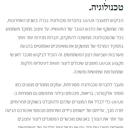
טכנולוגיה.
הביקוש למעצבי UI/UX בחברות טכנולוגיה גברה בשנים האחרונות,
מה שמשקף את הדגש הגובר של התעשייה על עיצוב ממוקד משתמש.
ככל שהטכנולוגיה ממשיכה להתקדם, חברות מכירות יותר ויותר
בתפקיד המרכזי של ממשקים אינטואיטיביים ואסתטיים בהנעת
מעורבות ושביעות רצון המשתמשים.
זה הוביל לביקוש מוגבר לאנשי
מקצוע UI/UX מיומנים שיכולים ליצור חוויות דיגיטליות חלקות
שמתעדפות שימושיות ומשיכה.
מעבר לחברות טכנולוגיה מסורתיות, עסקים ממגזרים מגוונים כמו
מסחר אלקטרוני, בריאות, פיננסים ובידור מחפשים גם מומחיות ב-
UI/UX כדי לבדל את המוצרים שלהם ולהתבלט בשווקים תחרותיים.
יתרה מכך, עלייתם של יישומים ניידים ושירותים מבוססי אינטרנט הניעה
עוד יותר את הצורך באנשים מוכשרים המסוגלים ליצור עיצובים
ויזואליים משכנעים יחד עם אינטראקציות חלקות של משתמשים.