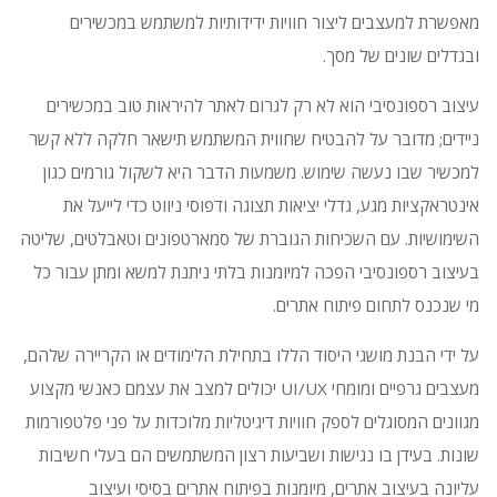
מאפשרת למעצבים ליצור חוויות ידידותיות למשתמש במכשירים
ובגדלים שונים של מסך.
עיצוב רספונסיבי הוא לא רק לגרום לאתר להיראות טוב במכשירים
ניידים;
מדובר על להבטיח שחווית המשתמש תישאר חלקה ללא קשר
למכשיר שבו נעשה שימוש.
משמעות הדבר היא לשקול גורמים כגון
אינטראקציות מגע, גדלי יציאות תצוגה ודפוסי ניווט כדי לייעל את
השימושיות.
עם השכיחות הגוברת של סמארטפונים וטאבלטים, שליטה
בעיצוב רספונסיבי הפכה למיומנות בלתי ניתנת למשא ומתן עבור כל
מי שנכנס לתחום פיתוח אתרים.
על ידי הבנת מושגי היסוד הללו בתחילת הלימודים או הקריירה שלהם,
מעצבים גרפיים ומומחי UI/UX יכולים למצב את עצמם כאנשי מקצוע
מגוונים המסוגלים לספק חוויות דיגיטליות מלוכדות על פני פלטפורמות
שונות.
בעידן בו נגישות ושביעות רצון המשתמשים הם בעלי חשיבות
עליונה בעיצוב אתרים, מיומנות בפיתוח אתרים בסיסי ועיצוב