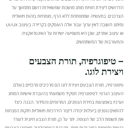
הדרושים ליצירת חוויות מותג מושכות שמשאירות רושם מתמשך על
הצרכנים.
בתעשייה שמתפתחת ללא הרף, מומחיות בזהות ויזואלית
ומיתוג חשובה לאין ערוך עבור אלה העוסקים בקריירה בעיצוב UI/UX
או עיצוב אתרים, שכן היא משפיעה ישירות על האינטראקציה
והמעורבות של המשתמשים.
– טיפוגרפיה, תורת הצבעים
ויצירת לוגו.
טיפוגרפיה, תורת הצבעים ויצירת לוגו הם מרכיבים מרכזיים בעולם
העיצוב הגרפי.
לטיפוגרפיה תפקיד משמעותי בהעברת אישיות המותג
וערכיו באמצעות בחירת הגופנים, המרווחים והסידור.
הבנה כיצד
להתאים גופנים ביעילות יכולה ליצור היררכיות ויזואליות חזקות המנחות
את תשומת הלב של הצופה.
יתר על כן, תורת הצבע חיונית לעורר
רגשות ותפיסות בתוך זהות מותג.
מהבנת הפסיכולוגיה מאחורי הצבעים