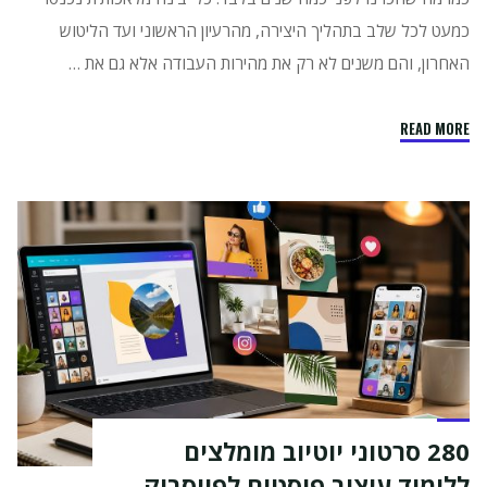
כמעט לכל שלב בתהליך היצירה, מהרעיון הראשוני ועד הליטוש
האחרון, והם משנים לא רק את מהירות העבודה אלא גם את …
"איך
READ MORE
נראה
תהליך
העבודה
החדש
של
מעצב
גרפיקה
ממוחשבת
בשנת
2026 "
280 סרטוני יוטיוב מומלצים
ללימוד עיצוב פוסטים לפייסבוק