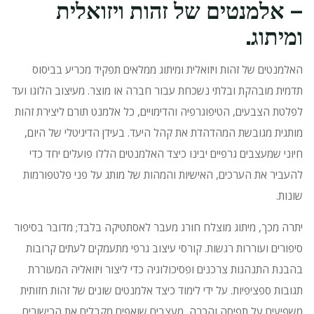
– אלמנטים של זהות ויזואלית
ומיתוג.
האלמנטים של זהות ויזואלית ומיתוג ממלאים תפקיד מכריע בביסוס
תדמית מובהקת ובלתי נשכחת עבור חברה או מוצר.
מעיצוב הלוגו ועד
לפלטת הצבעים, הטיפוגרפיה והדימויים, כל אלמנט תורם ליצירת זהות
מותגית מגובשת המהדהדת את קהל היעד.
בעידן הדיגיטלי של היום,
חיוני שמעצבים גרפיים יבינו כיצד האלמנטים הללו פועלים יחד כדי
להעביר את הערכים, האישיות והמהות של מותג על פני פלטפורמות
שונות.
יתרה מכך, מיתוג מוצלח חורג מעבר לאסתטיקה בלבד;
מדובר בסיפור
סיפורים ועוררות רגשות.
קורסי עיצוב גרפי מתעמקים לעתים קרובות
בהבנת התנהגות צרכנים ופסיכולוגיה כדי ליצור ויזואליה המעוררת
תגובות ספציפיות.
על ידי לימוד כיצד אלמנטים שונים של זהות חזותית
משפיעים על תפיסה והכרה, מעצבים שואפים מקבלים את הכישורים