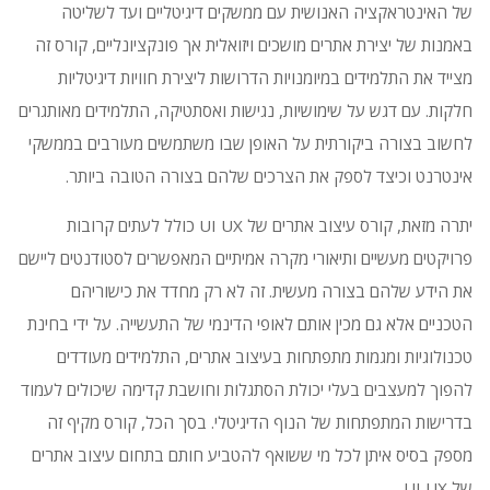
של האינטראקציה האנושית עם ממשקים דיגיטליים ועד לשליטה
באמנות של יצירת אתרים מושכים ויזואלית אך פונקציונליים, קורס זה
מצייד את התלמידים במיומנויות הדרושות ליצירת חוויות דיגיטליות
חלקות.
עם דגש על שימושיות, נגישות ואסתטיקה, התלמידים מאותגרים
לחשוב בצורה ביקורתית על האופן שבו משתמשים מעורבים בממשקי
אינטרנט וכיצד לספק את הצרכים שלהם בצורה הטובה ביותר.
יתרה מזאת, קורס עיצוב אתרים של UI UX כולל לעתים קרובות
פרויקטים מעשיים ותיאורי מקרה אמיתיים המאפשרים לסטודנטים ליישם
את הידע שלהם בצורה מעשית.
זה לא רק מחדד את כישוריהם
הטכניים אלא גם מכין אותם לאופי הדינמי של התעשייה.
על ידי בחינת
טכנולוגיות ומגמות מתפתחות בעיצוב אתרים, התלמידים מעודדים
להפוך למעצבים בעלי יכולת הסתגלות וחושבת קדימה שיכולים לעמוד
בדרישות המתפתחות של הנוף הדיגיטלי.
בסך הכל, קורס מקיף זה
מספק בסיס איתן לכל מי ששואף להטביע חותם בתחום עיצוב אתרים
של UI UX.